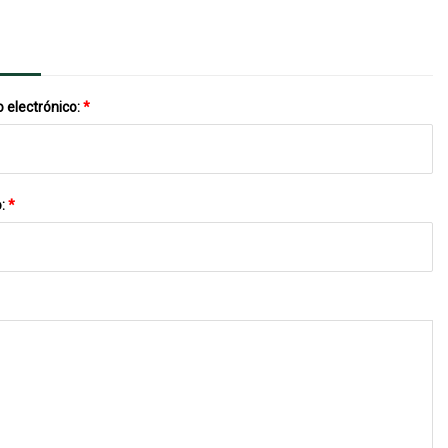
 electrónico:
*
o:
*