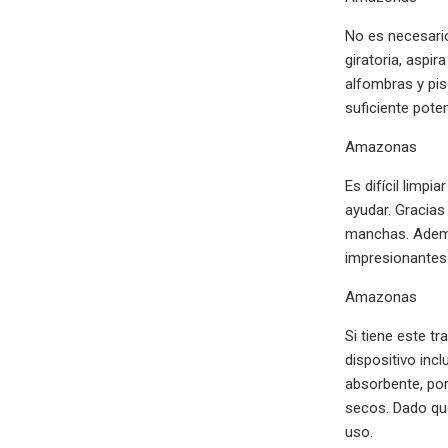
No es necesario
giratoria, aspi
alfombras y pis
suficiente pote
Amazonas
Es difícil limp
ayudar. Gracias
manchas. Además
impresionantes 
Amazonas
Si tiene este t
dispositivo inc
absorbente, por
secos. Dado que
uso.