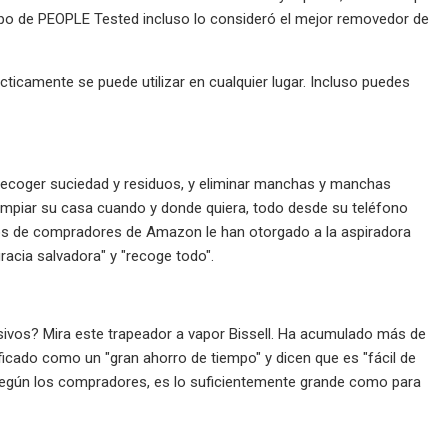
po de PEOPLE Tested incluso lo consideró el mejor removedor de
cticamente se puede utilizar en cualquier lugar. Incluso puedes
e recoger suciedad y residuos, y eliminar manchas y manchas
limpiar su casa cuando y donde quiera, todo desde su teléfono
tos de compradores de Amazon le han otorgado a la aspiradora
acia salvadora" y "recoge todo".
esivos? Mira este trapeador a vapor Bissell. Ha acumulado más de
icado como un "gran ahorro de tiempo" y dicen que es "fácil de
 según los compradores, es lo suficientemente grande como para