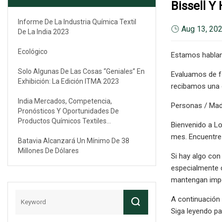
Bissell Y
Informe De La Industria Química Textil
Aug 13, 20
De La India 2023
Ecológico
Estamos hablan
Solo Algunas De Las Cosas “geniales” En
Evaluamos de f
Exhibición: La Edición ITMA 2023
recibamos una
India Mercados, Competencia,
Personas / Mad
Pronósticos Y Oportunidades De
Productos Químicos Textiles
Bienvenido a L
(colorantes, Auxiliares V/S), 2029F
mes. Encuentre
Batavia Alcanzará Un Mínimo De 38
Millones De Dólares
Si hay algo con
especialmente c
mantengan impec
A continuación
Siga leyendo p