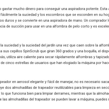
 gastar mucho dinero para conseguir una aspiradora potente. Esta as
ra fácilmente la suciedad y los escombros que se esconden en su hogar
os duros y se convierte en una aspiradora de mano. Un comprador lo
ncia de succión para usar en una alfombra de pelo corto y es excele
iar la suciedad y la suciedad del jardín una vez que caen sobre la al
 a sus cepillos SpinScrub que giran 360 grados y una boquilla, el disp
, utiliza aire caliente para secar rápidamente alfombras y tapizado
de cinco estrellas de usuarios que han elogiado la máquina por ha
rapeador en aerosol elegante y fácil de manejar, no es necesario sac
luye dos almohadillas de trapeador reutilizables para limpieza en se
 lo que funciona bien para limpiar derrames, mientras que la almohad
 las almohadillas del trapeador se pueden lavar a máquina, puedes re