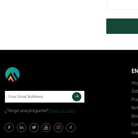
EN
Ho
Sob
Pr
Not
¿Tengo una pregunta?
Haga clic aquí
Blo
Co
map