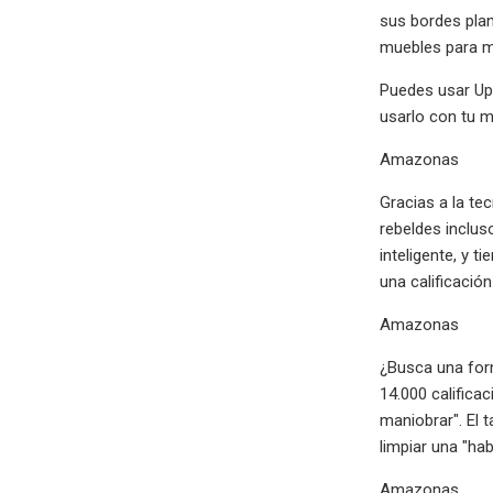
sus bordes pla
muebles para 
Puedes usar Upr
usarlo con tu m
Amazonas
Gracias a la te
rebeldes inclus
inteligente, y
una calificació
Amazonas
¿Busca una form
14.000 califica
maniobrar". El 
limpiar una "ha
Amazonas