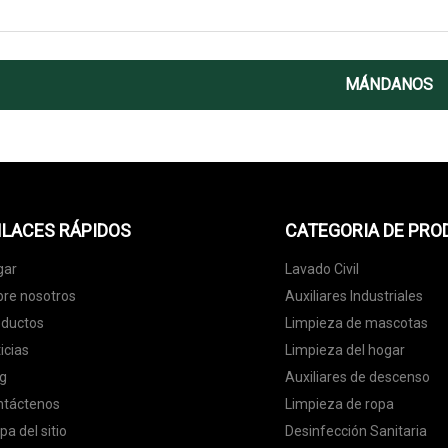
MÁNDANOS
LACES RÁPIDOS
CATEGORIA DE PR
gar
Lavado Civil
re nosotros
Auxiliares Industriales
oductos
Limpieza de mascotas
icias
Limpieza del hogar
g
Auxiliares de descenso
ntáctenos
Limpieza de ropa
a del sitio
Desinfección Sanitaria