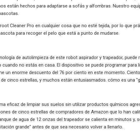
nos están hechos para adaptarse a sofás y alfombras. Nuestro equi
mascotas.
oot Cleaner Pro en cualquier cosa que no esté tejida, por lo que prá
ascota para recoger el pelo que está a punto de mudarse.
cnología de autolimpieza de este robot aspirador y trapeador, pued
o cuando no estás en casa. El dispositivo se puede programar para 
 tiene un enorme descuento del 76 por ciento en este momento. Cien
n de cinco estrellas, y muchos están entusiasmados. cómo es una "gr
a eficaz de limpiar sus suelos sin utilizar productos químicos agr
ciones de cinco estrellas de compradores de Amazon que lo han calif
tanque de agua de 12 onzas del trapeador se calienta en minutos y,
bitación grande" antes de que sea necesario volver a llenarlo.