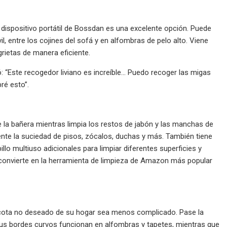
e dispositivo portátil de Bossdan es una excelente opción. Puede
il, entre los cojines del sofá y en alfombras de pelo alto. Viene
grietas de manera eficiente.
: “Este recogedor liviano es increíble... Puedo recoger las migas
ré esto”.
e la bañera mientras limpia los restos de jabón y las manchas de
ente la suciedad de pisos, zócalos, duchas y más. También tiene
llo multiuso adicionales para limpiar diferentes superficies y
convierte en la herramienta de limpieza de Amazon más popular
ascota no deseado de su hogar sea menos complicado. Pase la
 sus bordes curvos funcionan en alfombras y tapetes, mientras que