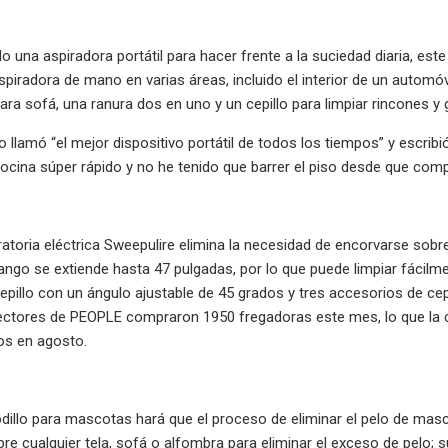
o una aspiradora portátil para hacer frente a la suciedad diaria, est
 aspiradora de mano en varias áreas, incluido el interior de un automóv
para sofá, una ranura dos en uno y un cepillo para limpiar rincones y 
 llamó “el mejor dispositivo portátil de todos los tiempos” y escribió
cocina súper rápido y no he tenido que barrer el piso desde que comp
ratoria eléctrica Sweepulire elimina la necesidad de encorvarse sobr
ango se extiende hasta 47 pulgadas, por lo que puede limpiar fácilm
epillo con un ángulo ajustable de 45 grados y tres accesorios de cepi
lectores de PEOPLE compraron 1950 fregadoras este mes, lo que la 
s en agosto.
odillo para mascotas hará que el proceso de eliminar el pelo de m
re cualquier tela, sofá o alfombra para eliminar el exceso de pelo;