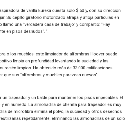
piradora de varilla Eureka cuesta solo $ 50 y, con su dirección
. Su cepillo giratorio motorizado atrapa y afloja partículas en
 llamó una "verdadera casa de trabajo" y compartió: "Hay
nte en pisos desnudos". ".
fombra o los muebles; este limpiador de alfombras Hoover puede
ositivo limpia en profundidad levantando la suciedad y las
s recién limpios. Ha obtenido más de 33.000 calificaciones
cer que sus "alfombras y muebles parezcan nuevos".
ar un trapeador y un balde para mantener los pisos impecables. El
co y en húmedo. La almohadilla de chenilla para trapeador es muy
illa de microfibra elimina el polvo, la suciedad y otros desechos
utilizarlas repetidamente, eliminando las almohadillas de un solo