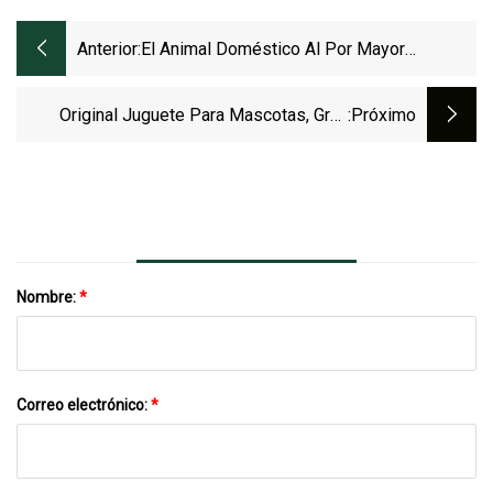
Anterior:
El Animal Doméstico Al Por Mayor
Suministra Los Juguetes Chirriantes De La
Felpa Del Perro De La Limpieza De Los
Original Juguete Para Mascotas, Gran
:próximo
Dientes Del Juguete Del Perro Del Chew
Oferta, Juguetes De Actividades De Goma
En China Para Mascotas
Nombre:
*
Correo electrónico:
*