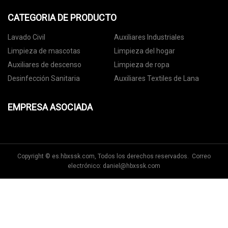
CATEGORIA DE PRODUCTO
Lavado Civil
Auxiliares Industriales
Limpieza de mascotas
Limpieza del hogar
Auxiliares de descenso
Limpieza de ropa
Desinfección Sanitaria
Auxiliares Textiles de Lana
EMPRESA ASOCIADA
Copyright © es.hbxssk.com, Todos los derechos reservados. Correo
electrónico:
daniel@hbxssk.com