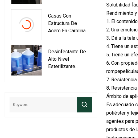
Solubilidad fá
Rendimiento y 
Casas Con
1. El contenid
Estructura De
2. Una emulsió
Acero En Carolina
Del Norte
3. Dé a la tel
4. Tiene un es
Desinfectante De
5. Tiene un efe
Alto Nivel
6. Con propied
Esterilizante
rompepelículas
Reutilizable De
7. Resistencia 
Glutaraldehído Al
8. Resistencia
2% Para
Instrumentos
Ámbito de apli
Médicos/desinfec
Es adecuado co
Ción De Equipos Y
poliéster y te
Dispositivos
agentes para p
Médicos
productos de l
Instrucciones