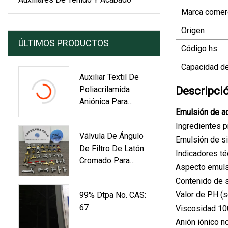
Marca comerc
Origen
ÚLTIMOS PRODUCTOS
Código hs
Capacidad de
Auxiliar Textil De
Poliacrilamida
Descripci
Aniónica Para
Emulsión de ac
Tratamiento De
Aguas Residuales
Ingredientes p
Válvula De Ángulo
De Alto Color
Emulsión de si
De Filtro De Latón
Indicadores té
Cromado Para
Aspecto emuls
Lavadoras
Contenido de s
Valor de PH (s
99% Dtpa No. CAS:
67
Viscosidad 1
Anión iónico n