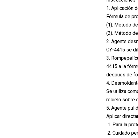
1. Aplicación d
Fórmula de pr
(1). Método de
(2). Método de
2. Agente desm
CY-4415 se dil
3. Rompepelícu
4415 a la fórm
después de for
4. Desmoldant
Se utiliza com
rocíelo sobre 
5. Agente puli
Aplicar directa
Para la pro
Cuidado pe