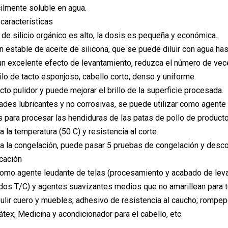
cilmente soluble en agua.
características
o de silicio orgánico es alto, la dosis es pequeña y económica.
n estable de aceite de silicona, que se puede diluir con agua has
a un excelente efecto de levantamiento, reduzca el número de vec
tilo de tacto esponjoso, cabello corto, denso y uniforme.
cto pulidor y puede mejorar el brillo de la superficie procesada.
ades lubricantes y no corrosivas, se puede utilizar como agen
 para procesar las hendiduras de las patas de pollo de productos
a la temperatura (50 C) y resistencia al corte.
 a la congelación, puede pasar 5 pruebas de congelación y desc
cación
mo agente leudante de telas (procesamiento y acabado de leva
jidos T/C) y agentes suavizantes medios que no amarillean para 
ulir cuero y muebles; adhesivo de resistencia al caucho; rompep
átex; Medicina y acondicionador para el cabello, etc.