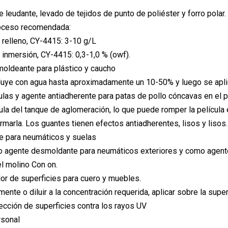
e leudante, levado de tejidos de punto de poliéster y forro polar.
oceso recomendada:
 relleno, CY-4415: 3-10 g/L
 inmersión, CY-4415: 0,3-1,0 % (owf).
oldeante para plástico y caucho
uye con agua hasta aproximadamente un 10-50% y luego se aplica 
las y agente antiadherente para patas de pollo cóncavas en el 
ula del tanque de aglomeración, lo que puede romper la película 
marla. Los guantes tienen efectos antiadherentes, lisos y lisos.
e para neumáticos y suelas
o agente desmoldante para neumáticos exteriores y como agente
el molino Con on.
dor de superficies para cuero y muebles.
mente o diluir a la concentración requerida, aplicar sobre la superf
tección de superficies contra los rayos UV
rsonal