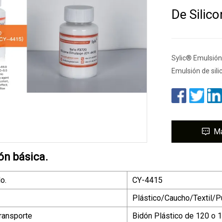
De Silic
Sylic® Emulsión 
Emulsión de sili
M
ón básica.
o.
CY-4415
Plástico/Caucho/Textil/P
ransporte
Bidón Plástico de 120 o 