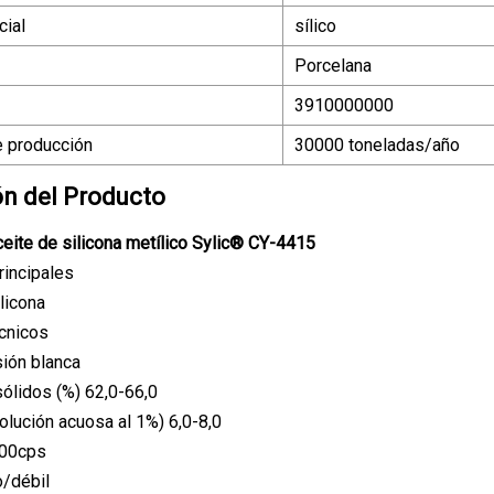
ial
sílico
Porcelana
3910000000
 producción
30000 toneladas/año
ón del Producto
eite de silicona metílico Sylic® CY-4415
rincipales
licona
cnicos
ión blanca
ólidos (%) 62,0-66,0
olución acuosa al 1%) 6,0-8,0
000cps
o/débil