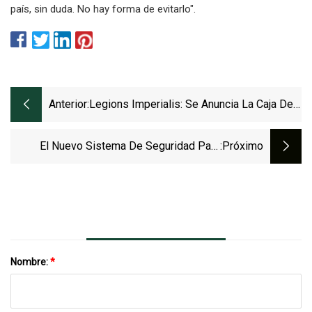
país, sin duda. No hay forma de evitarlo".
Anterior:
Legions Imperialis: Se Anuncia La Caja De
Soporte Solar Auxilia Y Se Lanza La
Actualización
El Nuevo Sistema De Seguridad Para
:próximo
Vehículos Utiliza Una Toma De Corriente
Auxiliar Para Evitar El Robo De Vehículos
Nombre:
*