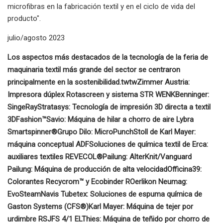
microfibras en la fabricación textil y en el ciclo de vida del
producto".
julio/agosto 2023
Los aspectos más destacados de la tecnología de la feria de
maquinaria textil más grande del sector se centraron
principalmente en la sostenibilidad.
tw
tw
Zimmer Austria:
Impresora dúplex Rotascreen y sistema STR WENK
Benninger:
SingeRay
Stratasys: Tecnología de impresión 3D directa a textil
3DFashion™
Savio: Máquina de hilar a chorro de aire Lybra
Smartspinner®
Grupo Dilo: MicroPunch
Stoll de Karl Mayer:
máquina conceptual ADF
Soluciones de química textil de Erca:
auxiliares textiles REVECOL®
Pailung: AlterKnit/Vanguard
Pailung: Máquina de producción de alta velocidad
Officina39:
Colorantes Recycrom™ y Ecobinder R
Oerlikon Neumag:
EvoSteam
Navis Tubetex: Soluciones de espuma química de
Gaston Systems (CFS®)
Karl Mayer: Máquina de tejer por
urdimbre RSJFS 4/1 EL
Thies: Máquina de teñido por chorro de