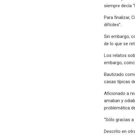
siempre decía "
Para finalizar,
difíciles”.
Sin embargo, co
de lo que se re
Los relatos sob
embargo, coinci
Bautizado como 
casas típicas d
Aficionado a re
amaban y odiaba
problemática de
“Sólo gracias a 
Descrito en ot