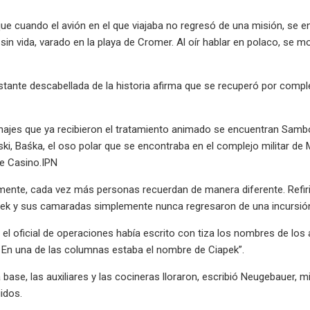
ue cuando el avión en el que viajaba no regresó de una misión, se 
in vida, varado en la playa de Cromer. Al oír hablar en polaco, se m
stante descabellada de la historia afirma que se recuperó por comple
najes que ya recibieron el tratamiento animado se encuentran Sambo,
ski, Baśka, el oso polar que se encontraba en el complejo militar de 
e Casino.IPN
ente, cada vez más personas recuerdan de manera diferente. Refir
pek y sus camaradas simplemente nunca regresaron de una incursió
 el oficial de operaciones había escrito con tiza los nombres de los 
 En una de las columnas estaba el nombre de Ciapek”.
la base, las auxiliares y las cocineras lloraron, escribió Neugebauer,
gidos.