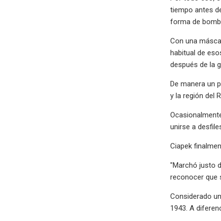
tiempo antes d
forma de bomba 
Con una máscar
habitual de esos
después de la g
De manera un po
y la región del
Ocasionalmente
unirse a desfiles
Ciapek finalment
"Marchó justo d
reconocer que 
Considerado un
1943. A diferen
.