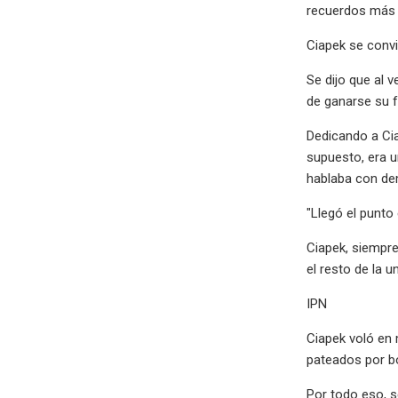
recuerdos más a
Ciapek se convir
Se dijo que al 
de ganarse su f
Dedicando a Cia
supuesto, era u
hablaba con dem
"Llegó el punto
Ciapek, siempre
el resto de la un
IPN
Ciapek voló en 
pateados por b
Por todo eso, s