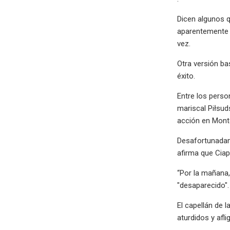
Dicen algunos q
aparentemente s
vez.
Otra versión ba
éxito.
Entre los perso
mariscal Piłsud
acción en Mont
Desafortunadam
afirma que Cia
“Por la mañana,
"desaparecido".
El capellán de 
aturdidos y afli