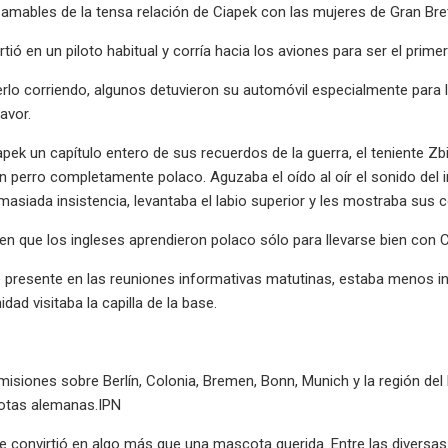
mables de la tensa relación de Ciapek con las mujeres de Gran Bre
tió en un piloto habitual y corría hacia los aviones para ser el primer
verlo corriendo, algunos detuvieron su automóvil especialmente para l
avor.
pek un capítulo entero de sus recuerdos de la guerra, el teniente Z
n perro completamente polaco. Aguzaba el oído al oír el sonido del i
asiada insistencia, levantaba el labio superior y les mostraba sus c
 en que los ingleses aprendieron polaco sólo para llevarse bien con C
 presente en las reuniones informativas matutinas, estaba menos i
idad visitaba la capilla de la base.
misiones sobre Berlín, Colonia, Bremen, Bonn, Munich y la región de
otas alemanas.IPN
e convirtió en algo más que una mascota querida. Entre las diversas