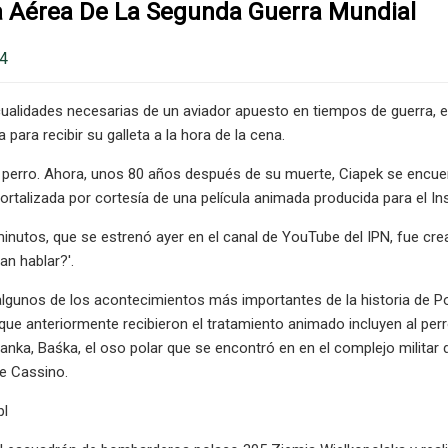
a Aérea De La Segunda Guerra Mundial
24
ualidades necesarias de un aviador apuesto en tiempos de guerra, el
la para recibir su galleta a la hora de la cena.
 perro. Ahora, unos 80 años después de su muerte, Ciapek se encue
mortalizada por cortesía de una película animada producida para el In
minutos, que se estrenó ayer en el canal de YouTube del IPN, fue cre
an hablar?'.
algunos de los acontecimientos más importantes de la historia de Po
que anteriormente recibieron el tratamiento animado incluyen al per
tanka, Baśka, el oso polar que se encontró en en el complejo militar
e Cassino.
pl