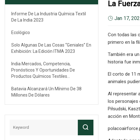
La Fuerz
Informe De La Industria Química Textil
Jan 17, 20
De La India 2023
Ecológico
Con todas las c
primero en la fi
Solo Algunas De Las Cosas “geniales” En
Exhibición: La Edición ITMA 2023
También era un
historia fue in
India Mercados, Competencia,
Pronósticos Y Oportunidades De
El corto de 11 
Productos Químicos Textiles
animales pudier
(colorantes, Auxiliares V/S), 2029F
Batavia Alcanzará Un Mínimo De 38
Al representar 
Millones De Dólares
los personajes 
Piłsudski, Kasz
acción en Mont
polacoairforce.