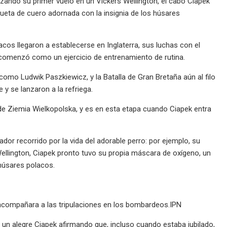
ando su primer vuelo en un Vickers Wellington, el cabo Ciapek
ueta de cuero adornada con la insignia de los húsares
acos llegaron a establecerse en Inglaterra, sus luchas con el
 comenzó como un ejercicio de entrenamiento de rutina.
como Ludwik Paszkiewicz, y la Batalla de Gran Bretaña aún al filo
y se lanzaron a la refriega.
e Ziemia Wielkopolska, y es en esta etapa cuando Ciapek entra
or recorrido por la vida del adorable perro: por ejemplo, su
 Wellington, Ciapek pronto tuvo su propia máscara de oxígeno, un
húsares polacos.
compañara a las tripulaciones en los bombardeos.IPN
a un alegre Ciapek afirmando que, incluso cuando estaba jubilado,