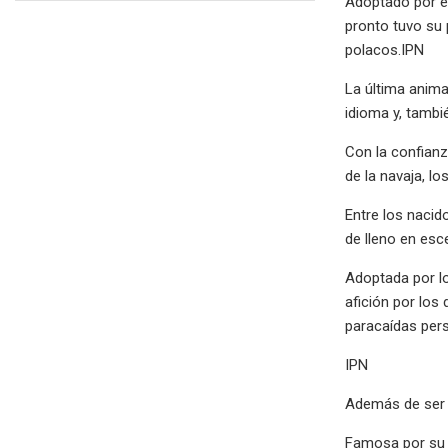
Adoptado por el
pronto tuvo su 
polacos.IPN
La última anima
idioma y, tambi
Con la confianz
de la navaja, l
Entre los naci
de lleno en esc
Adoptada por lo
afición por los
paracaídas pers
IPN
Además de ser 
Famosa por su d