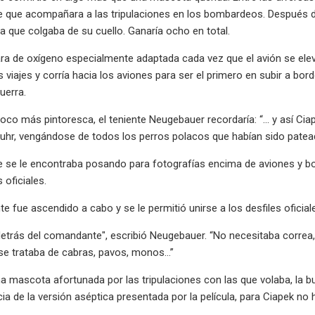
e que acompañara a las tripulaciones en los bombardeos. Después d
que colgaba de su cuello. Ganaría ocho en total.
a de oxígeno especialmente adaptada cada vez que el avión se eleva
 viajes y corría hacia los aviones para ser el primero en subir a bord
uerra.
co más pintoresca, el teniente Neugebauer recordaría: “... y así Ci
 Ruhr, vengándose de todos los perros polacos que habían sido pate
 se le encontraba posando para fotografías encima de aviones y bom
 oficiales.
e fue ascendido a cabo y se le permitió unirse a los desfiles oficiale
etrás del comandante", escribió Neugebauer. “No necesitaba correa,
se trataba de cabras, pavos, monos…”
a mascota afortunada por las tripulaciones con las que volaba, la 
cia de la versión aséptica presentada por la película, para Ciapek no 