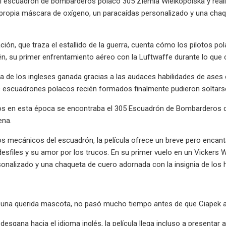
 escuadrón de bombarderos polaco 305 Ziemia Wielkopolska y realiz
propia máscara de oxígeno, un paracaídas personalizado y una chaq
ción, que traza el estallido de la guerra, cuenta cómo los pilotos pol
én, su primer enfrentamiento aéreo con la Luftwaffe durante lo que
a de los ingleses ganada gracias a las audaces habilidades de ases 
os escuadrones polacos recién formados finalmente pudieron soltarse 
dos en esta época se encontraba el 305 Escuadrón de Bombarderos d
ena.
s mecánicos del escuadrón, la película ofrece un breve pero encantad
 desfiles y su amor por los trucos. En su primer vuelo en un Vickers
onalizado y una chaqueta de cuero adornada con la insignia de los 
una querida mascota, no pasó mucho tiempo antes de que Ciapek a
esgana hacia el idioma inglés, la película llega incluso a presentar 