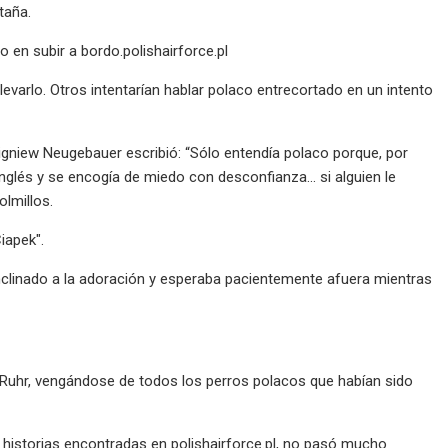
taña.
o en subir a bordo.polishairforce.pl
levarlo. Otros intentarían hablar polaco entrecortado en un intento
bigniew Neugebauer escribió: “Sólo entendía polaco porque, por
nglés y se encogía de miedo con desconfianza... si alguien le
olmillos.
iapek".
nclinado a la adoración y esperaba pacientemente afuera mientras
l Ruhr, vengándose de todos los perros polacos que habían sido
 historias encontradas en polishairforce.pl, no pasó mucho