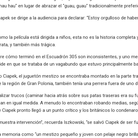
hau hau" en lugar de abrazar el "guau, guau" tradicionalmente preferi
 Ciapek se dirige a la audiencia para declarar: “Estoy orgulloso de 
mo la película está dirigida a niños, esta no es la historia completa
trata, y también más trágica.
re cómo terminó en el Escuadrón 305 son inconsistentes, y uno menc
de en que se trataba de un vagabundo que estuvo principalmente ba
Ciapek, el juguetón mestizo se encontraba montado en la parte tra
e la región de Gran Polonia, también tenía una perrera fuera de uno 
alizar trucos (caminar hacia atrás sobre sus patas traseras era su fu
n en igual medida. A menudo lo encontraban robando medias, según el
 Ciapek pronto llegó a un punto crítico y los británicos lo conden
nuestra intervención”, recuerda Iszkowski, “se salvó Ciapek de ser fu
ra memoria como “un mestizo pequeño y joven con pelaje negro brill